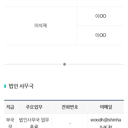
이OO
이석재
이OO
법인 사무국
직급
주요업무
전화번호
이메일
부국
법인사무국 업무
woodh@shinha
-
장
총괄
n.ac.kr