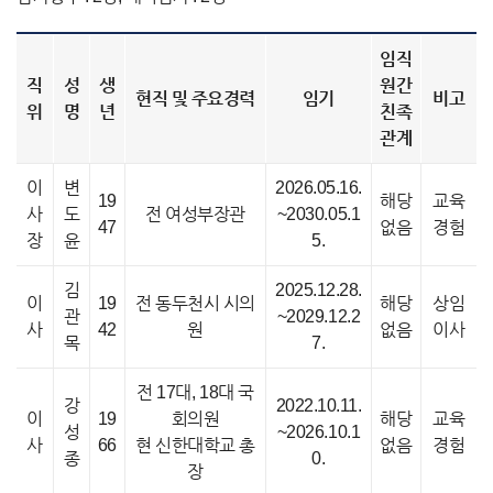
임직
직
성
생
원간
현직 및 주요경력
임기
비고
위
명
년
친족
관계
이
변
2026.05.16.
19
해당
교육
사
도
전 여성부장관
~2030.05.1
47
없음
경험
장
윤
5.
김
2025.12.28.
이
19
전 동두천시 시의
해당
상임
관
~2029.12.2
사
42
원
없음
이사
목
7.
전 17대, 18대 국
강
2022.10.11.
이
19
회의원
해당
교육
성
~2026.10.1
사
66
현 신한대학교 총
없음
경험
종
0.
장