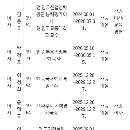
전 한국산업인력
개방
김
공단 능력평가이
2024.08.01.
이
19
해당
이사/
종
사
~2028.07.3
사
52
없음
교육
효
현 한국교통대학
1.
경험
교 교수
박
2026.05.16.
이
19
현 순복음의정부
해당
정
~2030.05.1
사
71
교회 목사
없음
호
5.
이
2025.12.28.
이
19
현 동국대학교 특
해당
성
~2029.12.2
사
54
임교수
없음
희
7.
윤
2025.12.28.
이
19
전 파주시 기획경
해당
개방
덕
~2029.12.2
사
64
제국장
없음
이사
규
7.
이
전 국가정보원
2025.09.01.