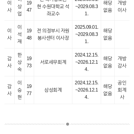
이
19
해당
개방
상
현 수원대학교 석
~2029.08.3
사
47
없음
이사
업
좌교수
1.
이
2025.09.01.
이
19
전 의정부시 자원
해당
석
~2029.08.3
사
48
봉사센터 이사장
없음
재
1.
한
2024.12.15.
감
19
해당
개방
상
서로세무회계
~2026.12.1
사
73
없음
감사
숙
4.
이
2024.12.15.
공인
감
19
해당
승
삼성회계
~2026.12.1
회계
사
77
없음
현
4.
사