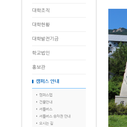
대학조직
대학현황
대학발전기금
학교법인
홍보관
캠퍼스 안내
캠퍼스맵
건물안내
셔틀버스
셔틀버스 승차권 안내
오시는 길