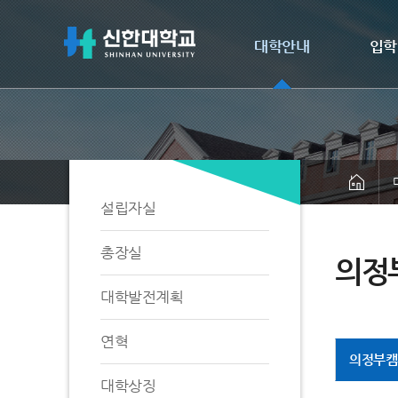
대학안내
입학
설립자실
총장실
의정
대학발전계획
연혁
의정부캠
대학상징