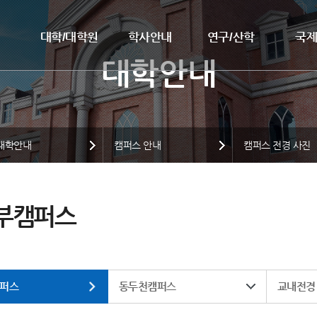
대학/대학원
학사안내
연구/산학
국
대학안내
캠퍼스 안내
캠퍼스 전경 사진
부캠퍼스
퍼스
동두천캠퍼스
교내전경