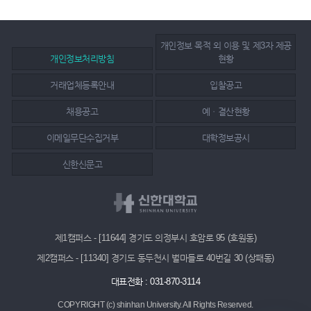
개인정보 목적 외 이용 및 제3자 제공
개인정보처리방침
현황
거래업체등록안내
입찰공고
채용공고
예ㆍ결산현황
이메일무단수집거부
대학정보공시
신한신문고
제1캠퍼스 - [11644] 경기도 의정부시 호암로 95 (호원동)
제2캠퍼스 - [11340] 경기도 동두천시 벌마들로 40번길 30 (상패동)
대표전화 : 031-870-3114
COPYRIGHT (c) shinhan University.
All Rights Reserved.