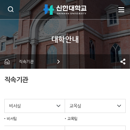
직속기관
직속기관
비서실
교목실
비서팀
교목팀