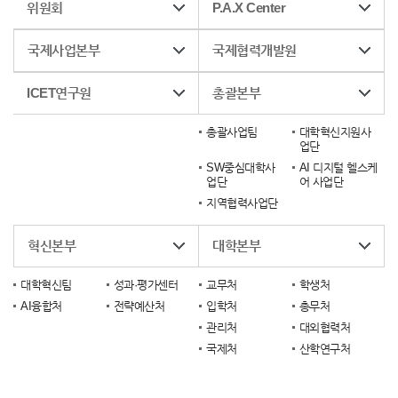
위원회
P.A.X Center
국제사업본부
국제협력개발원
ICET연구원
총괄본부
총괄사업팀
대학혁신지원사
업단
SW중심대학사
AI 디지털 헬스케
업단
어 사업단
지역협력사업단
혁신본부
대학본부
대학혁신팀
성과·평가센터
교무처
학생처
AI융합처
전략예산처
입학처
총무처
관리처
대외협력처
국제처
산학연구처