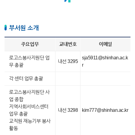
부서원 소개
주요업무
교내번호
이메일
로고스봉사지원단 업
sja5911@shinhan.ac.k
내선 3295
무 총괄
r
각 센터 업무 총괄
로고스봉사지원단 사
업 종합
지역사회서비스센터
내선 3298
kim777@shinhan.ac.kr
업무 총괄
교직원 재능기부 봉사
활동