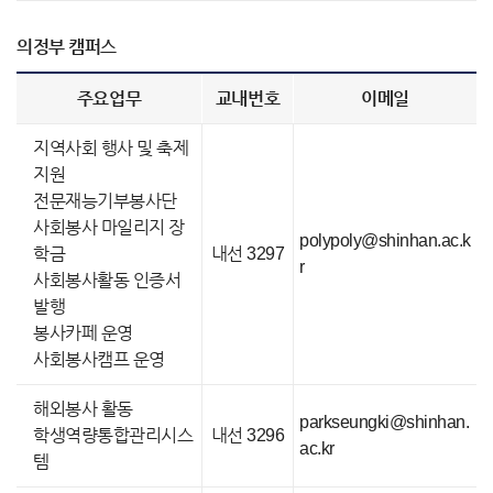
의정부 캠퍼스
주요업무
교내번호
이메일
지역사회 행사 및 축제
지원
전문재능기부봉사단
사회봉사 마일리지 장
polypoly@shinhan.ac.k
학금
내선 3297
r
사회봉사활동 인증서
발행
봉사카페 운영
사회봉사캠프 운영
해외봉사 활동
parkseungki@shinhan.
학생역량통합관리시스
내선 3296
ac.kr
템