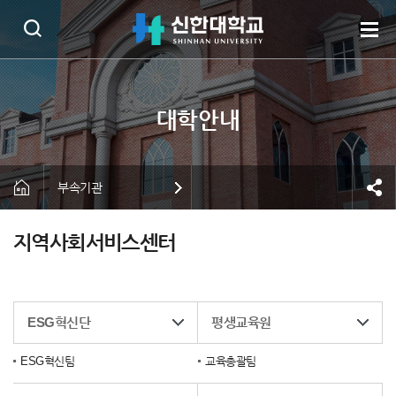
부속기관
지역사회서비스센터
ESG혁신단
평생교육원
ESG혁신팀
교육총괄팀