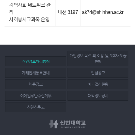
지역사회 네트워크 관
리
내선 3197
ak74@shinhan.ac.kr
사회봉사교과목 운영
개인정보 목적 외 이용 및 제3자 제공
개인정보처리방침
현황
거래업체등록안내
입찰공고
채용공고
예ㆍ결산현황
이메일무단수집거부
대학정보공시
신한신문고