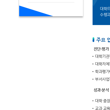
대학의
수행과
주요 
진단·평가
대학기관
대학자체
학과평가
부서사업
성과·분석
대학 중장
교과 교육