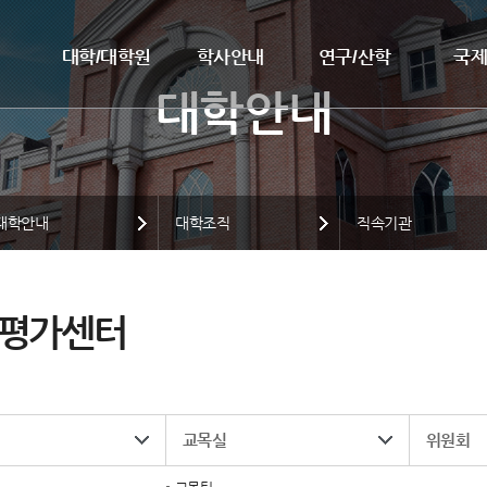
대학/대학원
학사안내
연구/산학
국
대학안내
대학조직
직속기관
·평가센터
교목실
위원회