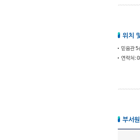
위치 
믿음관 5
연락처: 03
부서원