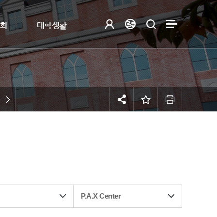
제화
대학생활
P.A.X Center