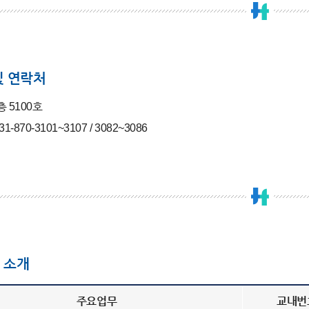
및 연락처
층 5100호
1-870-3101~3107 / 3082~3086
 소개
주요업무
교내번