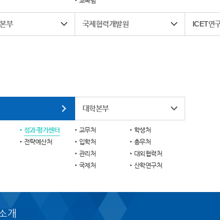
교목팀
본부
국제협력개발원
ICET연
대학본부
성과·평가센터
교무처
학생처
전략예산처
입학처
총무처
관리처
대외협력처
국제처
산학연구처
소개