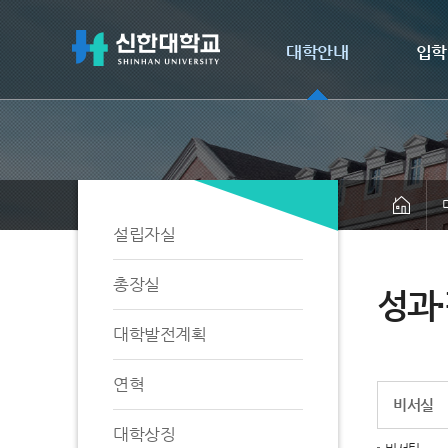
대학안내
입학
설립자실
총장실
성과
대학발전계획
연혁
비서실
대학상징