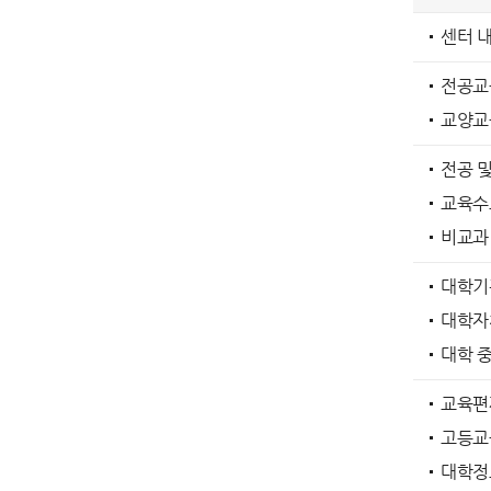
센터 내
전공교
교양교
전공 
교육수
비교과
대학기
대학자
대학 
교육편
고등교
대학정