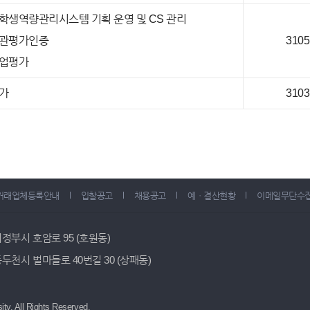
학생역량관리시스템 기획 운영 및 CS 관리
관평가인증
3105
업평가
가
3103
거래업체등록안내
입찰공고
채용공고
예ㆍ결산현황
이메일무단수
 의정부시 호암로 95 (호원동)
 동두천시 벌마들로 40번길 30 (상패동)
ity.
All Rights Reserved.