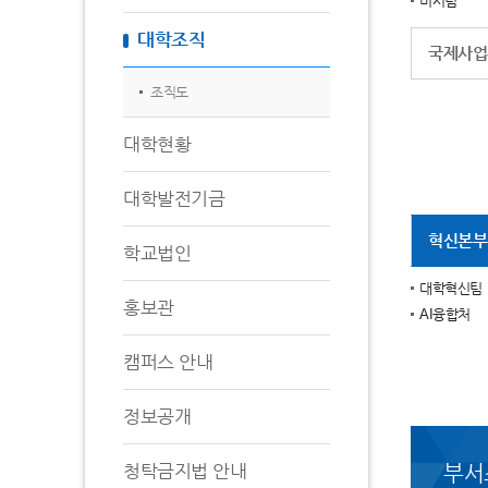
비서팀
대학조직
국제사업
조직도
대학현황
대학발전기금
혁신본부
학교법인
대학혁신팀
홍보관
AI융합처
캠퍼스 안내
정보공개
청탁금지법 안내
부서